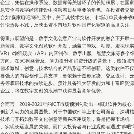
干企业，凭借在操作系统、数据库等关键环节的长期积累，在国
信息安全与数字经济建设中扮演着日益重要的角色。在投资者交
平台如“赢家聊吧”等社区中，关于其技术突破、市场订单及未来战
的讨论热度不减，反映出资本市场对软件国产化赛道的高度关注
值得重点展望的是，数字文化创意产业与软件开发的融合正开辟
片新蓝海。数字文化创意软件开发，涵盖了游戏、动漫、虚拟现
（VR）/增强现实（AR）内容制作、数字出版、智慧文旅等多个
分方向。在5G网络普及、算力提升和消费升级的背景下，该领域
场需求激增，创意与技术结合的产品形态不断创新。这类软件不
需要强大的内容创作工具支撑，更依赖于图形渲染、交互设计、
服务等底层技术的持续进步。预计具备强大研发能力和丰富IP资源
的企业，将在数字文创的浪潮中获得显著竞争优势。
合而言，2019-2021年的ICT市场预测勾勒出一幅以软件为核心
以创新为动力的发展图景。对于中国软件等上市公司而言，深耕
心技术与开拓如数字文化创意等新兴应用场景，将是把握市场机
遇、实现长远发展的关键。而广大投资者与行业观察者通过“聊吧”