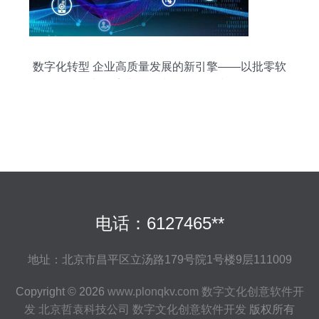
数字化转型 企业高质量发展的新引擎——以批零软
件与数字文化创意软件开发为例
电话：6127465**
地址：北京市昌平区立汤路179号院1号楼9层111009
Copyright © 2026
www.plonqkv.com
数字文化创意软件开
发
北京哲袁科技公司
数字文化创意软件开发
版权所有