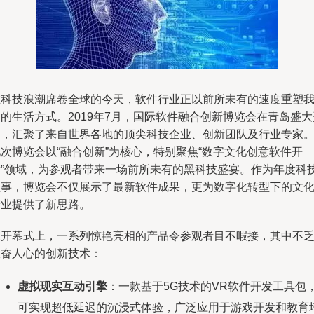
在科技浪潮席卷全球的今天，软件行业正以前所未有的速度重塑
的生活方式。2019年7月，国际软件融合创新博览会在青岛盛大
幕，汇聚了来自世界各地的顶尖科技企业、创新团队及行业专家
次博览会以“融合创新”为核心，特别聚焦“数字文化创意软件开
发”领域，为参观者带来一场前所未有的黑科技盛宴。作为年度科
盛事，博览会不仅展示了最新软件成果，更为数字化转型下的文
产业提供了新思路。
在开幕式上，一系列惊艳亮相的产品令参观者目不暇接，其中不
振奋人心的创新技术：
虚拟现实互动引擎
：一款基于5G技术的VR软件开发工具包
可实现超低延迟的沉浸式体验，广泛应用于游戏开发和教育