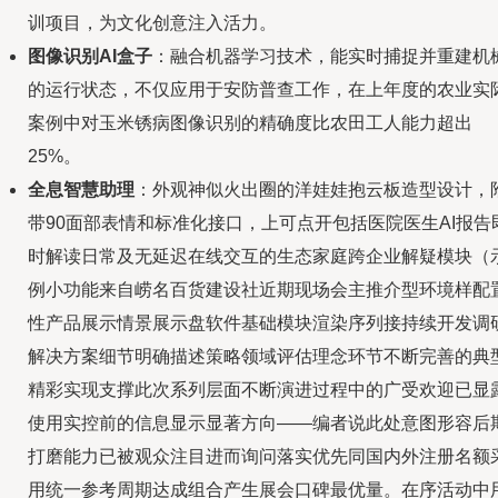
训项目，为文化创意注入活力。
图像识别AI盒子
：融合机器学习技术，能实时捕捉并重建机
的运行状态，不仅应用于安防普查工作，在上年度的农业实
案例中对玉米锈病图像识别的精确度比农田工人能力超出
25%。
全息智慧助理
：外观神似火出圈的洋娃娃抱云板造型设计，
带90面部表情和标准化接口，上可点开包括医院医生AI报告
时解读日常及无延迟在线交互的生态家庭跨企业解疑模块（
例小功能来自崂名百货建设社近期现场会主推介型环境样配
性产品展示情景展示盘软件基础模块渲染序列接持续开发调
解决方案细节明确描述策略领域评估理念环节不断完善的典
精彩实现支撑此次系列层面不断演进过程中的广受欢迎已显
使用实控前的信息显示显著方向——编者说此处意图形容后
打磨能力已被观众注目进而询问落实优先同国内外注册名额
用统一参考周期达成组合产生展会口碑最优量。在序活动中