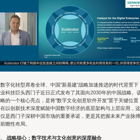
在数字化转型席卷全球、中国“新基建”战略加速推进的时代背景下
工业科技巨头西门子近日正式发布了其面向2030年的中国战略。
战略的一个核心亮点，是将“数字文化创意软件开发”置于关键位置
旨在以创新技术深度赋能中国数字经济的底层架构与上层应用，
不仅是西门子深耕中国市场的重要承诺，更是其把握未来产业脉
的前瞻性布局。
一、 战略核心：数字技术与文化创意的深度融合