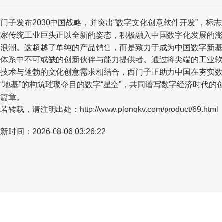
门子发布2030中国战略，并突出“数字文化创意软件开发”，标
一家传统工业巨头正以全新的姿态，积极融入中国数字化发展的
湃浪潮。这超越了单纯的产品销售，而是致力于成为中国数字新
建体系中不可或缺的创新伙伴与能力提供者。通过将尖端的工业
件技术与蓬勃的文化创意需求相结合，西门子正助力中国在夯实
“地基”的构筑璀璨夺目的数字“星空”，共同谱写数字经济时代的
新篇章。
若转载，请注明出处：http://www.plonqkv.com/product/69.html
新时间：2026-08-06 03:26:22