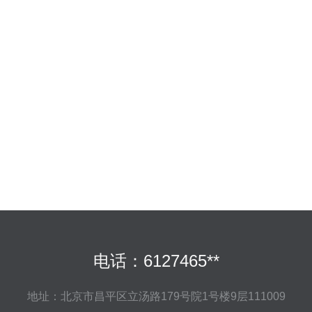
电话：6127465**
地址：北京市昌平区立汤路179号院1号楼9层111009